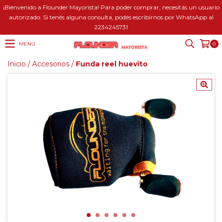
¡Bienvenido a Flounder Mayorista! Para poder comprar, necesitás un usuario
autorizado. Si tenés alguna consulta, podés escribirnos por WhatsApp al
2234245731
MENÚ
0
Inicio
/
Accesorios
/
Funda reel huevito