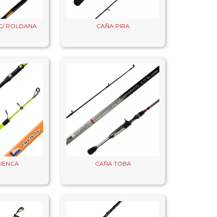
C/ ROLDANA
CAÑA PIRA
UENCA
CAÑA TOBA