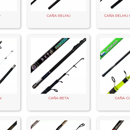
O
CAÑA RELMU
CAÑA RELMU 
N
CAÑA BETA
CAÑA C