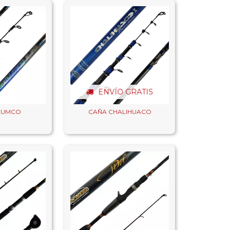
ENVÍO GRATIS
LUMCO
CAÑA CHALIHUACO